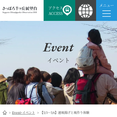
メニュー
アクセス
ACCESS
Event
イベント
Event･イベント
【5/3～5/6】連凧揚げと凧作り体験