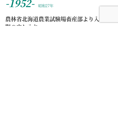
-1952-
昭和27年
農林省北海道農業試験場畜産部より入場制
限の申し入れ
「農林省北海道農業試験場」は、戦前から札幌の景勝地
として知られていましたが、戦後は見学者（観光客）が
増加し、本来の目的である試験研究に支障を及ぼす状況
となったため、やむなく入場を制限することとなりまし
た。
-1959-
昭和34年
9月18日 羊ヶ丘展望台開設