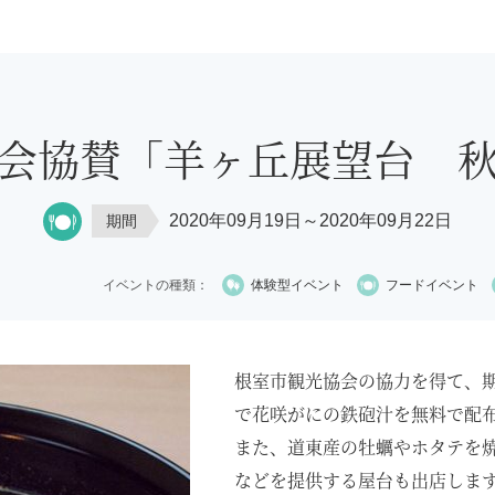
会協賛「羊ヶ丘展望台 
2020年09月19日～2020年09月22日
期間
イベントの種類：
体験型イベント
フードイベント
根室市観光協会の協力を得て、期
で花咲がにの鉄砲汁を無料で配
また、道東産の牡蠣やホタテを
などを提供する屋台も出店しま