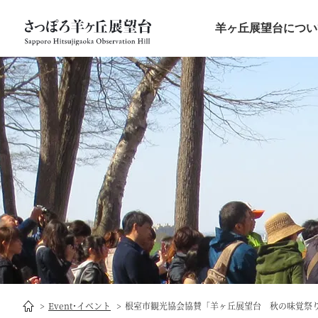
羊ヶ丘展望台につい
Event･イベント
根室市観光協会協賛「羊ヶ丘展望台 秋の味覚祭