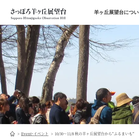
羊ヶ丘展望台につい
Event･イベント
10/30～11/8 秋の羊ヶ丘展望台から”ふるまいも”