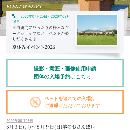
EVENT & NEWS
2026年07月25日～2026年08月
16日
自由研究にぴったりの様々なワ
ークショップなどイベントが盛
りだくさん♪
夏休みイベント2026
撮影・意匠・画像使用申請
団体の入場予約
はこちら
ペットを連れての入場
は
ご遠慮
いただいております
2026年08月03日
8月３日(月)～８月９日(日)羊のおさんぽレー