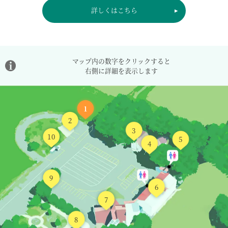
詳しくはこちら
マップ内の数字をクリックすると
右側に詳細を表示します
1
2
3
10
5
4
9
6
7
8