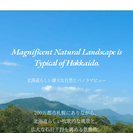
Magnificent Natural Landscape is
Typical of Hokkaido.
北海道らしい雄大な自然とパノラマビュー
200万都市札幌にありながら、
北海道らしい牧歌的な風景と、
広大な石狩平野を眺める景勝地。