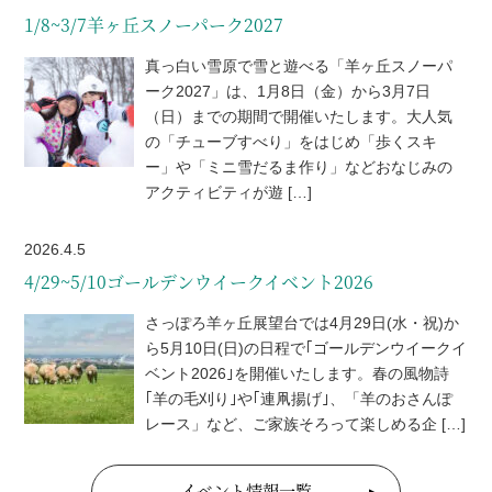
1/8~3/7羊ヶ丘スノーパーク2027
真っ白い雪原で雪と遊べる「羊ヶ丘スノーパ
ーク2027」は、1月8日（金）から3月7日
（日）までの期間で開催いたします。大人気
の「チューブすべり」をはじめ「歩くスキ
ー」や「ミニ雪だるま作り」などおなじみの
アクティビティが遊 […]
2026.4.5
4/29~5/10ゴールデンウイークイベント2026
さっぽろ羊ヶ丘展望台では4月29日(水・祝)か
ら5月10日(日)の日程で｢ゴールデンウイークイ
ベント2026｣を開催いたします。春の風物詩
｢羊の毛刈り｣や｢連凧揚げ｣、「羊のおさんぽ
レース」など、ご家族そろって楽しめる企 […]
イベント情報一覧